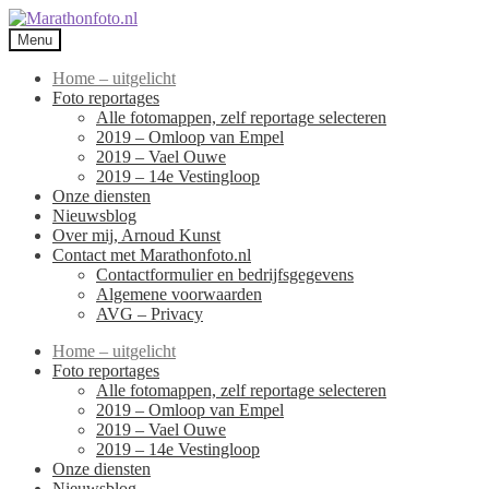
Ga
Ga
door
naar
Menu
naar
de
navigatie
inhoud
Home – uitgelicht
Foto reportages
Alle fotomappen, zelf reportage selecteren
2019 – Omloop van Empel
2019 – Vael Ouwe
2019 – 14e Vestingloop
Onze diensten
Nieuwsblog
Over mij, Arnoud Kunst
Contact met Marathonfoto.nl
Contactformulier en bedrijfsgegevens
Algemene voorwaarden
AVG – Privacy
Home – uitgelicht
Foto reportages
Alle fotomappen, zelf reportage selecteren
2019 – Omloop van Empel
2019 – Vael Ouwe
2019 – 14e Vestingloop
Onze diensten
Nieuwsblog